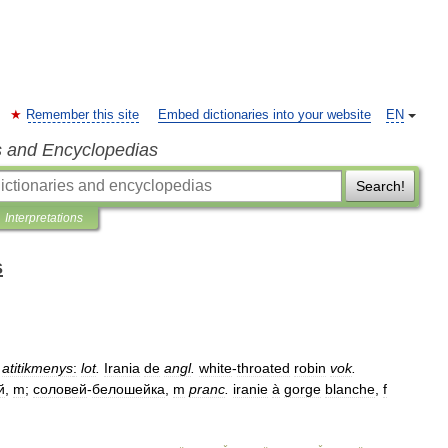
Remember this site
Embed dictionaries into your website
EN
s and Encyclopedias
Search!
Interpretations
s
atitikmenys
:
lot
.
Irania
de
angl
.
white
-
throated
robin
vok
.
й
,
m
;
соловей
-
белошейка
,
m
pranc
.
iranie
à
gorge
blanche
,
f