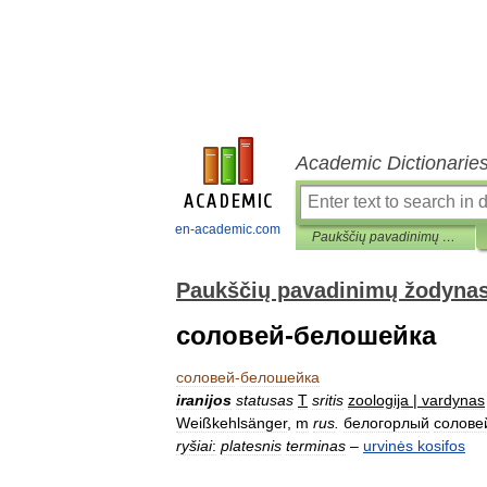
Academic Dictionarie
en-academic.com
Paukščių pavadinimų žodynas
Paukščių pavadinimų žodyna
соловей-белошейка
соловей
-
белошейка
iranijos
statusas
T
sritis
zoologija
|
vardynas
Weißkehlsänger
,
m
rus
.
белогорлый
солове
ryšiai
:
platesnis
terminas
–
urvinės
kosifos