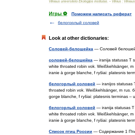
Vilniaus
universiteto
Ekologijos
institutas
. –
Vilnius
:
Vilniaus
Игры ⚽
Поможем написать реферат
белогорлый соловей
Look at other dictionaries:
Соловей-белошейка
— Соловей белош
соловей-белошейка
— iranija statusas T sr
white throated robin vok. Weißkehlsänger, 
iranie à gorge blanche, f ryšiai: platesnis 
белогорлый соловей
— iranijos statusas T 
throated robin vok. Weißkehlsänger, m rus.
gorge blanche, f ryšiai: platesnis terminas
белогорлый соловей
— iranija statusas T s
white throated robin vok. Weißkehlsänger, 
iranie à gorge blanche, f ryšiai: platesnis 
Список птиц России
— Содержание 1 Пти