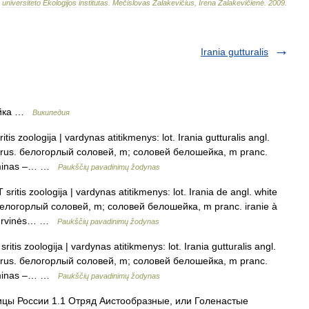
universiteto
Ekologijos
institutas
.
Mečislovas
Žalakevičius
,
Irena
Žalakevičienė
.
2009
.
Irania gutturalis
ейка …
Википедия
itis zoologija | vardynas atitikmenys: lot. Irania gutturalis angl.
m rus. белогорлый соловей, m; соловей белошейка, m pranc.
terminas –… …
Paukščių pavadinimų žodynas
sritis zoologija | vardynas atitikmenys: lot. Irania de angl. white
 белогорлый соловей, m; соловей белошейка, m pranc. iranie à
 – urvinės… …
Paukščių pavadinimų žodynas
ritis zoologija | vardynas atitikmenys: lot. Irania gutturalis angl.
m rus. белогорлый соловей, m; соловей белошейка, m pranc.
terminas –… …
Paukščių pavadinimų žodynas
цы России 1.1 Отряд Аистообразные, или Голенастые