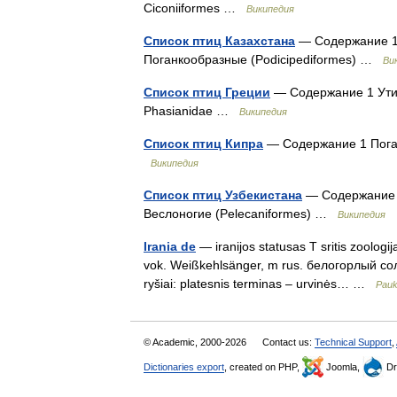
Ciconiiformes …
Википедия
Список птиц Казахстана
— Содержание 1 
Поганкообразные (Podicipediformes) …
Ви
Список птиц Греции
— Содержание 1 Утин
Phasianidae …
Википедия
Список птиц Кипра
— Содержание 1 Поган
Википедия
Список птиц Узбекистана
— Содержание 1
Веслоногие (Pelecaniformes) …
Википедия
Irania de
— iranijos statusas T sritis zoologij
vok. Weißkehlsänger, m rus. белогорлый сол
ryšiai: platesnis terminas – urvinės… …
Pauk
© Academic, 2000-2026
Contact us:
Technical Support
,
Dictionaries export
, created on PHP,
Joomla,
Dr